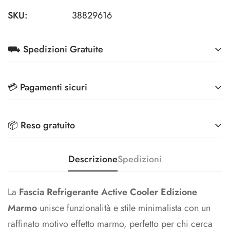
SKU:
38829616
⛟ Spedizioni Gratuite
Su tutti gli ordini superiori a 79€ (Condizioni riservate
💳 Pagamenti sicuri
per Aziende)
Effettua i pagamenti in totale sicurezza, grazie ai
Spedizioni scontate a 3,90€ per ordini superiori a 39€
📦 Reso gratuito
metodi di pagamento più sicuri sul mercato
Veloce, comodo ed ecologico: ritira il tuo pacco
Riconsegna i tuoi prodotti e ti rimborsiamo l'intero
Descrizione
Spedizioni
anche nei 5000+ punti InPost
importo.
La
Fascia Refrigerante Active Cooler Edizione
Marmo
unisce funzionalità e stile minimalista con un
raffinato motivo effetto marmo, perfetto per chi cerca