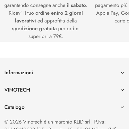
garantendo consegne anche il
sabato
.
pagamento più s
Ricevi il tuo ordine
entro 2 giorni
Apple Pay, Goo
lavorativi
ed approfitta della
carte d
spedizione gratuita
per ordini
superiori a 79€.
Informazioni
Contatti
VINOTECH
Spedizioni e Pagamenti
Azienda
Cerca
Catalogo
Vinotech B2B
Home
TO OPEN
Blog
© 2026 Vinotech è un marchio KLID srl | P.Iva:
Termini e condizioni di Vendita
TO SERVE & STORE