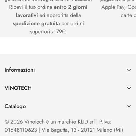
Ricevi il tuo ordine
entro 2 giorni
Apple Pay, Goo
lavorativi
ed approfitta della
carte d
spedizione gratuita
per ordini
superiori a 79€.
Informazioni
Contatti
VINOTECH
Spedizioni e Pagamenti
Azienda
Cerca
Catalogo
Vinotech B2B
Home
TO OPEN
Blog
© 2026 Vinotech è un marchio KLID srl | P.Iva:
Termini e condizioni di Vendita
TO SERVE & STORE
01648110623 | Via Bagutta, 13 - 20121 Milano (MI)
Privacy Policy