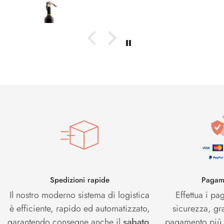
Spedizioni rapide
Pagame
Il nostro moderno sistema di logistica
Effettua i pa
è efficiente, rapido ed automatizzato,
sicurezza, gr
garantendo consegne anche il
sabato
.
pagamento più s