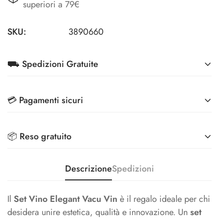
superiori a 79€
SKU:
3890660
⛟ Spedizioni Gratuite
Su tutti gli ordini superiori a 79€ (Condizioni riservate
💳 Pagamenti sicuri
per Aziende)
Effettua i pagamenti in totale sicurezza, grazie ai
Spedizioni scontate a 3,90€ per ordini superiori a 39€
📦 Reso gratuito
metodi di pagamento più sicuri sul mercato
Veloce, comodo ed ecologico: ritira il tuo pacco
Riconsegna i tuoi prodotti e ti rimborsiamo l'intero
Descrizione
Spedizioni
anche nei 5000+ punti InPost
importo.
Il
Set Vino Elegant Vacu Vin
è il regalo ideale per chi
desidera unire estetica, qualità e innovazione. Un
set