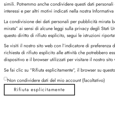
Sciabole Champagne
Salva Vino
Tagliacapsul
Cassette vin
simili. Potremmo anche condividere questi dati personali co
gocce
Bag
e
interessi e per altri motivi indicati nella nostra Informativa
Borse
Sciabole
Salva
Tagliacapsul
Cassette
termiche
Champagne
Vino
&
vino
La condivisione dei dati personali per pubblicità mirata b
Cavatappi
&
mirata” ai sensi di alcune leggi sulla privacy degli Stati Un
a
Espositori
questo diritto di rifiuto esplicito, segui le istruzioni riporta
lame
Se visiti il nostro sito web con l’indicatore di preferenza 
richiesta di rifiuto esplicito alle attività che potrebbero 
dispositivo e il browser utilizzati per visitare il nostro sito
Shoppers
Trolley & Bo
Se fai clic su “Rifiuta esplicitamente“, il browser su quest
Shoppers
Trolley
Non condividere dati del mio account (facoltativo)
&
Rifiuta esplicitamente
Borse
Termiche