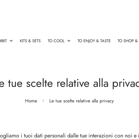
IBIT
KITS & SETS
TO COOL
TO ENJOY & TASTE
TO SHOP &
esign
rsatori Vino
 originali
le & Salva Gocce
Cavatappi Elettrico
Champagne Stopper & Vers
Cassette vino con accessori
Fasce refrigeranti
Decanter & Aeratori Rapidi
Cavatappi
Champagne
Cassette
Fasce
Decanter
e tue scelte relative alla priva
Elettrico
Stopper
vino
refrigeranti
&
&
con
Aeratori
Home
Le tue scelte relative alla privacy
Versatori
accessori
Rapidi
rse termiche
Ideas
ogliamo i tuoi dati personali dalle tue interazioni con noi e
Ideas