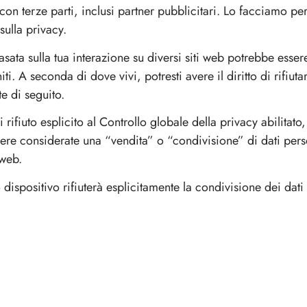
e & Cavatappi a lame
o & Espositori
Secchielli & Spumantiere
n terze parti, inclusi partner pubblicitari. Lo facciamo per m
 sulla privacy.
e
Secchielli
&
asata sulla tua interazione su diversi siti web potrebbe esse
Spumantiere
iti. A seconda di dove vivi, potresti avere il diritto di rifiut
te di seguito.
di rifiuto esplicito al Controllo globale della privacy abilita
essere considerate una “vendita” o “condivisione” di dati perso
 web.
rse Termiche
Grembiuli
o dispositivo rifiuterà esplicitamente la condivisione dei dati
Grembiuli