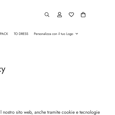
 PACK
TO DRESS
Personalizza con il tuo Logo
atori
Pinze chamapgne
Salva Vino
Cassette per vino
Glacette
Stopper e Versatori
Pinze
Salva
Cassette
Glacette
Stopper
cy
chamapgne
Vino
per
e
vino
Versatori
 il nostro sito web, anche tramite cookie e tecnologie