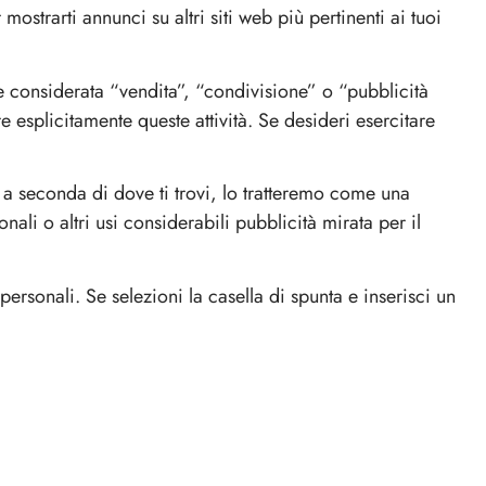
Degustazione
ostrarti annunci su altri siti web più pertinenti ai tuoi
Degustazione
re considerata “vendita”, “condivisione” o “pubblicità
are esplicitamente queste attività. Se desideri esercitare
to, a seconda di dove ti trovi, lo tratteremo come una
nali o altri usi considerabili pubblicità mirata per il
Kit
 personali. Se selezioni la casella di spunta e inserisci un
Kit