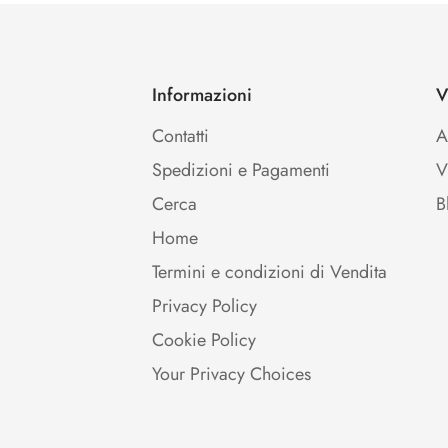
Ice Bag / Fasce Refrigeranti/ Glacette
Informazioni
V
Ice
Contatti
A
Bag
/
Spedizioni e Pagamenti
V
Fasce
Cerca
B
Refrigeranti/
Home
Glacette
Termini e condizioni di Vendita
Privacy Policy
Cookie Policy
Your Privacy Choices