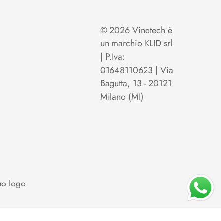
© 2026 Vinotech è
un marchio KLID srl
| P.Iva:
01648110623 | Via
Bagutta, 13 - 20121
Milano (MI)
uo logo