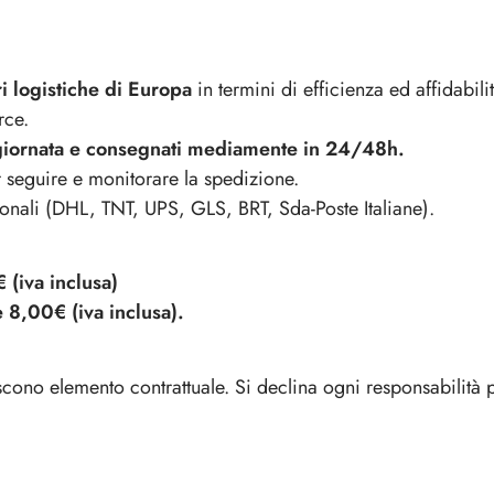
e & Cavatappi a lame
o & Espositori
Secchielli & Spumantiere
e
Secchielli
i logistiche di Europa
in termini di efficienza ed affidabili
&
rce.
Spumantiere
n giornata e consegnati mediamente in 24/48h.
 seguire e monitorare la spedizione.
ionali (DHL, TNT, UPS, GLS, BRT, Sda-Poste Italiane).
 (iva inclusa)
rse Termiche
Grembiuli
è 8,00€ (iva inclusa).
Grembiuli
cono elemento contrattuale. Si declina ogni responsabilità pe