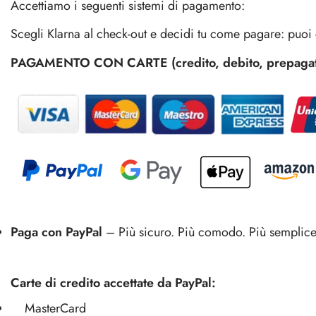
Accettiamo i seguenti sistemi di pagamento:
Scegli Klarna al check-out e decidi tu come pagare: puoi c
Ice Bag / Fasce Refrigeranti/ Glacette
PAGAMENTO CON CARTE (credito, debito, prepagate d
Ice
Bag
/
Fasce
Refrigeranti/
Glacette
Paga con PayPal
– Più sicuro. Più comodo. Più semplice. 
Carte di credito accettate da PayPal:
MasterCard