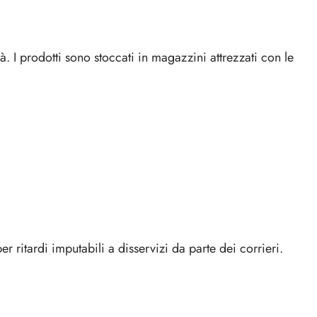
Degustazione
Degustazione
tà. I prodotti sono stoccati in magazzini attrezzati con le
Kit
Kit
r ritardi imputabili a disservizi da parte dei corrieri.