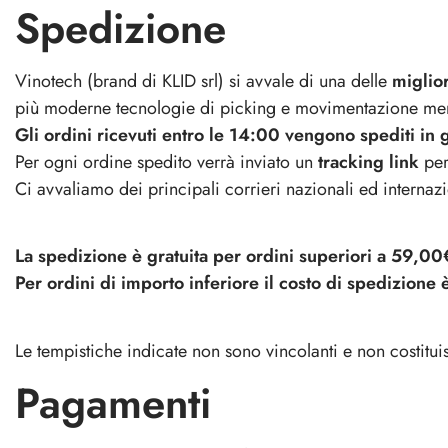
Sciabole Champagne
Salva Vino
Tagliacapsul
Cassette vin
Spedizione
gocce
Bag
e
Borse
Sciabole
Salva
Tagliacapsul
Cassette
termiche
Champagne
Vino
Vinotech (brand di KLID srl)
si avvale di una delle
&
vino
miglior
più moderne tecnologie di picking e movimentazione me
Cavatappi
&
Gli ordini ricevuti entro le 14:00 vengono spediti i
a
Espositori
Per ogni ordine spedito verrà inviato un
tracking link
lame
per
Ci avvaliamo dei principali corrieri nazionali ed internaz
La spedizione è gratuita per ordini superiori a 59,00€
Shoppers
Trolley & Bo
Per ordini di importo inferiore il costo di spedizione 
Shoppers
Trolley
&
Le tempistiche indicate non sono vincolanti e non costituis
Borse
Pagamenti
Termiche