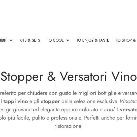
IBIT
KITS & SETS
TO COOL
TO ENJOY & TASTE
TO SHOP &
esign
rsatori Vino
 originali
le & Salva Gocce
Cavatappi Elettrico
Champagne Stopper & Vers
Cassette vino con accessori
Fasce refrigeranti
Decanter & Aeratori Rapidi
Stopper & Versatori Vino
Cavatappi
Champagne
Cassette
Fasce
Decanter
Elettrico
Stopper
vino
refrigeranti
&
&
con
Aeratori
 preferito per chiudere con gusto le migliori bottiglie e versa
Versatori
accessori
Rapidi
 I
tappi vino
e gli
stopper
della selezione esclusiva
Vinotec
design giovane ed elegante oppure colorato e
cool
. I
versato
olo più facile, pulito e professionale. Perfetti anche per forni
rse termiche
Ideas
ristorazione.
Ideas