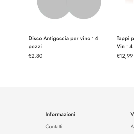
Disco Antigoccia per vino • 4
Tappi 
pezzi
Vin • 4
Prezzo
€2,80
Prezzo
€12,99
regolare
regolar
Informazioni
V
Contatti
A