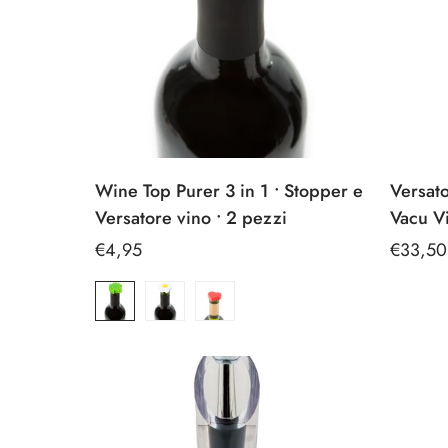
Ice Bag / Fasce Refrigeranti/ Glacette
Ice
Bag
/
Wine Top Purer 3 in 1 • Stopper e
Versat
Fasce
Versatore vino • 2 pezzi
Vacu Vi
Refrigeranti/
Glacette
Prezzo
€4,95
Prezzo
€33,50
regolare
regolar