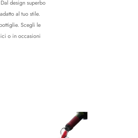
Degustazione
e. Dal design superbo
datto al tuo stile.
Degustazione
bottiglie. Scegli le
ici o in occasioni
Kit
Kit