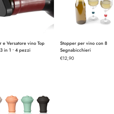
 e Versatore vino Top
Stopper per vino con 8
3 in 1 • 4 pezzi
Segnabicchieri
Prezzo
€12,90
e
regolare