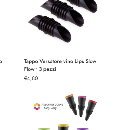
o
Tappo Versatore vino Lips Slow
Flow • 3 pezzi
Prezzo
€4,80
regolare