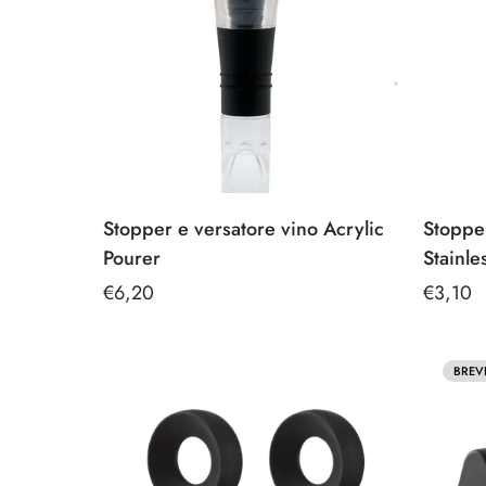
Stopper e versatore vino Acrylic
Stopper
Pourer
Stainle
Prezzo
€6,20
Prezzo
€3,10
regolare
regolar
BREV