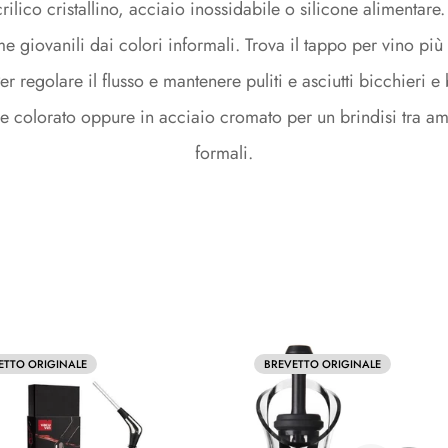
e & Cavatappi a lame
o & Espositori
Secchielli & Spumantiere
rilico cristallino, acciaio inossidabile o silicone alimentar
 giovanili dai colori informali. Trova il tappo per vino più a
e
Secchielli
&
Per regolare il flusso e mantenere puliti e asciutti bicchieri e 
Spumantiere
one colorato oppure in acciaio cromato per un brindisi tra am
formali.
rse Termiche
Grembiuli
Grembiuli
ETTO ORIGINALE
BREVETTO ORIGINALE