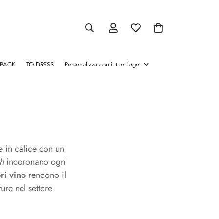
 PACK
TO DRESS
Personalizza con il tuo Logo
atori
Pinze chamapgne
Salva Vino
Cassette per vino
Glacette
Stopper e Versatori
Pinze
Salva
Cassette
Glacette
Stopper
chamapgne
Vino
per
e
vino
Versatori
re in calice con un
h
incoronano ogni
ri vino
rendono il
ture nel settore