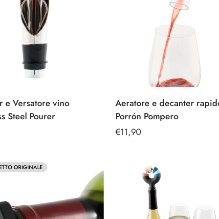
 e Versatore vino
Aeratore e decanter rapid
ss Steel Pourer
Porrón Pompero
Prezzo
€11,90
e
regolare
ETTO ORIGINALE