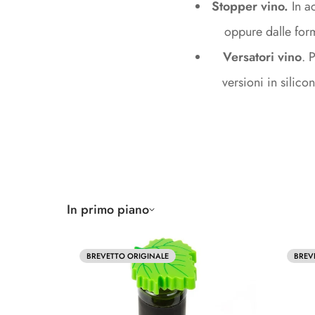
Sciabole Champagne
Salva Vino
Tagliacapsul
Cassette vin
Stopper vino.
In ac
gocce
Bag
e
oppure dalle forme
Borse
Sciabole
Salva
Tagliacapsul
Cassette
termiche
Champagne
Vino
&
vino
Versatori vino
. 
Cavatappi
&
versioni in silic
a
Espositori
lame
Shoppers
Trolley & Bo
In primo piano
Shoppers
Trolley
&
Borse
BREVETTO ORIGINALE
BREV
Termiche