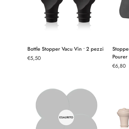
Bottle Stopper Vacu Vin • 2 pezzi
Stopper
Pourer 
Prezzo
€5,50
regolare
Prezzo
€6,80
regolar
ESAURITO