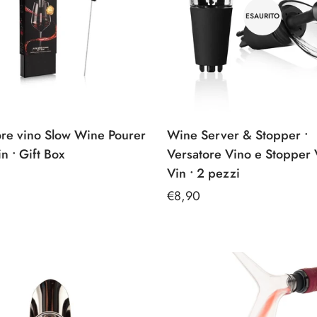
ESAURITO
ore vino Slow Wine Pourer
Wine Server & Stopper •
n • Gift Box
Versatore Vino e Stopper
Vin • 2 pezzi
e
Prezzo
€8,90
regolare