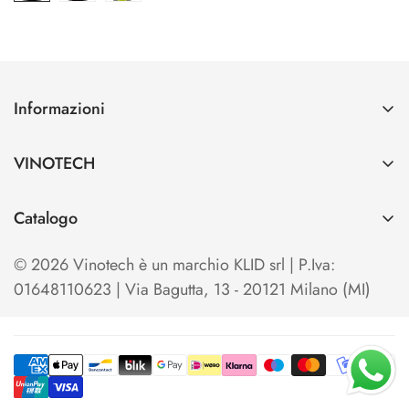
Informazioni
Contatti
VINOTECH
Spedizioni e Pagamenti
Azienda
Cerca
Catalogo
Vinotech B2B
Home
TO OPEN
Blog
© 2026 Vinotech è un marchio KLID srl | P.Iva:
Termini e condizioni di Vendita
TO SERVE & STORE
01648110623 | Via Bagutta, 13 - 20121 Milano (MI)
Privacy Policy
TO SHOW & EXHIBIT
Cookie Policy
KITS & SETS
Your Privacy Choices
TO COOL