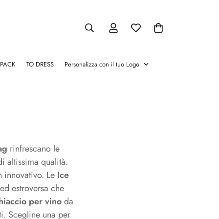
 PACK
TO DRESS
Personalizza con il tuo Logo
atori
Pinze chamapgne
Salva Vino
Cassette per vino
Glacette
Stopper e Versatori
Pinze
Salva
Cassette
Glacette
Stopper
chamapgne
Vino
per
e
vino
Versatori
ag
rinfrescano le
 altissima qualità.
n innovativo. Le
Ice
ed estroversa che
hiaccio per vino
da
i. Scegline una per