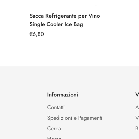
Sacca Refrigerante per Vino
Ice Bag / Fasce Refrigeranti/ Glacette
Single Cooler Ice Bag
Prezzo
€6,80
Ice
regolare
Bag
/
Fasce
Refrigeranti/
Glacette
Informazioni
V
Contatti
A
Spedizioni e Pagamenti
V
Cerca
B