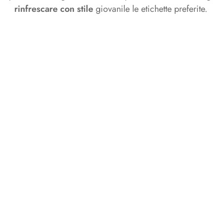
e & Cavatappi a lame
o & Espositori
Secchielli & Spumantiere
rinfrescare con stile
giovanile le etichette preferite.
e
Secchielli
&
Spumantiere
rse Termiche
Grembiuli
Grembiuli