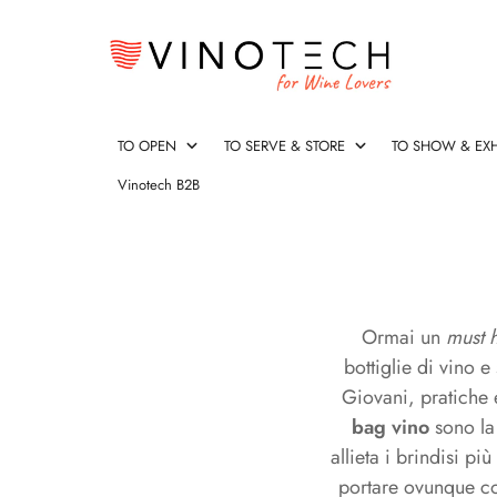
TO OPEN
TO SERVE & STORE
TO SHOW & EXH
Vinotech B2B
Cavatappi Professionali
Aeratori Vino & Decanter rapidi
Espositori & Cantinette
Secchielli portaghiaccio
Cavatappi
Cavatappi D
Stopper & Ve
Cassette vino
Spumantiere
Taglia capsu
Cavatappi
Aeratori
Espositori
Secchielli
Cavatappi
Cavatappi
Stopper
Cassette
Spumantiere
Taglia
Professionali
Vino
&
portaghiaccio
Design
&
vino
capsule
&
Cantinette
Versatori
originali
&
Ormai un
must 
Decanter
Vino
Salva
bottiglie di vino 
rapidi
Gocce
Giovani, pratiche 
bag vino
sono la 
Salva gocce
Ice Bag
Termometri
Trolley e Bo
allieta i brindisi pi
portare ovunque co
Salva
Ice
Termometri
Trolley