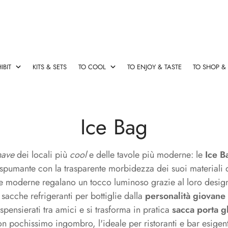
IBIT
KITS & SETS
TO COOL
TO ENJOY & TASTE
TO SHOP &
esign
rsatori Vino
 originali
le & Salva Gocce
Cavatappi Elettrico
Champagne Stopper & Vers
Cassette vino con accessori
Fasce refrigeranti
Decanter & Aeratori Rapidi
Ice Bag
Cavatappi
Champagne
Cassette
Fasce
Decanter
Elettrico
Stopper
vino
refrigeranti
&
&
con
Aeratori
have
dei locali più
cool
e delle tavole più moderne: le
Ice B
Versatori
accessori
Rapidi
e spumante con la trasparente morbidezza dei suoi materiali di
e moderne regalano un tocco luminoso grazie al loro desig
sacche refrigeranti per bottiglie dalla
personalità giovane
rse termiche
Ideas
ù spensierati tra amici e si trasforma in pratica
sacca porta g
n pochissimo ingombro, l'ideale per ristoranti e bar esigent
Ideas