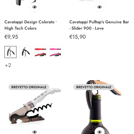
Cavatappi Design Colorato •
Cavatappi Pulltap's Genuine Bar
High Tech Colors
- Slider 900 - Love
Prezzo
€9,95
Prezzo
€15,90
regolare
regolare
+2
BREVETTO ORIGINALE
BREVETTO ORIGINALE