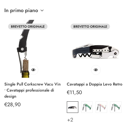
In primo piano
BREVETTO ORIGINALE
BREVETTO ORIGINALE
Single Pull Corkscrew Vacu Vin
Cavatappi a Doppia Levo Retro
• Cavatappi professionale di
Prezzo
€11,50
design
regolare
Prezzo
€28,90
regolare
+2