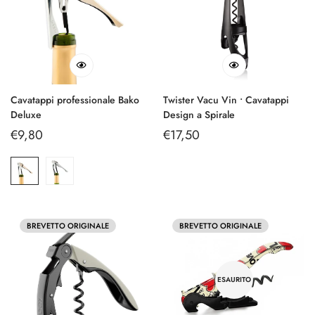
Cavatappi professionale Bako
Twister Vacu Vin • Cavatappi
Deluxe
Design a Spirale
Prezzo
€9,80
Prezzo
€17,50
regolare
regolare
BREVETTO ORIGINALE
BREVETTO ORIGINALE
ESAURITO