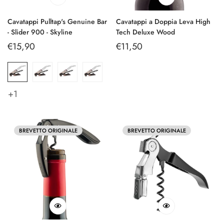
Cavatappi Pulltap's Genuine Bar
Cavatappi a Doppia Leva High
- Slider 900 - Skyline
Tech Deluxe Wood
Prezzo
€15,90
Prezzo
€11,50
regolare
regolare
+1
BREVETTO ORIGINALE
BREVETTO ORIGINALE