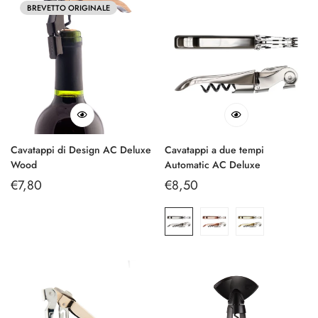
BREVETTO ORIGINALE
Cavatappi di Design AC Deluxe
Cavatappi a due tempi
Wood
Automatic AC Deluxe
Prezzo
€7,80
Prezzo
€8,50
regolare
regolare