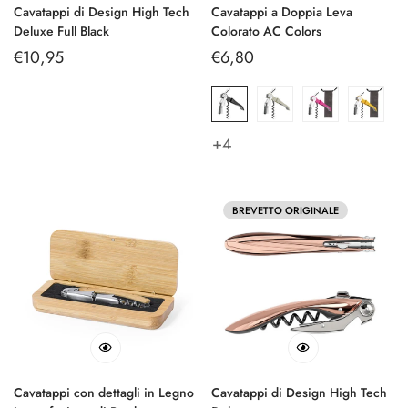
Cavatappi di Design High Tech
Cavatappi a Doppia Leva
Deluxe Full Black
Colorato AC Colors
Prezzo
€10,95
Prezzo
€6,80
regolare
regolare
+4
BREVETTO ORIGINALE
Cavatappi con dettagli in Legno
Cavatappi di Design High Tech