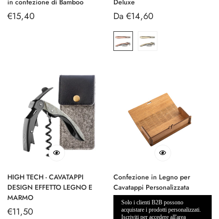
in confezione di Bamboo
Deluxe
Prezzo
€15,40
Prezzo
Da €14,60
regolare
regolare
HIGH TECH - CAVATAPPI
Confezione in Legno per
DESIGN EFFETTO LEGNO E
Cavatappi Personalizzata
MARMO
Solo i clienti B2B possono
Prezzo
€11,50
acquistare i prodotti personalizzati.
Iscriviti per accedere all'area