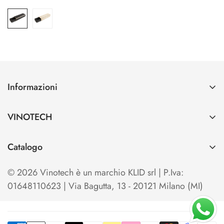
Informazioni
Contatti
VINOTECH
Spedizioni e Pagamenti
Azienda
Cerca
Catalogo
Vinotech B2B
Home
TO OPEN
Blog
© 2026 Vinotech è un marchio KLID srl | P.Iva:
Termini e condizioni di Vendita
TO SERVE & STORE
01648110623 | Via Bagutta, 13 - 20121 Milano (MI)
Privacy Policy
TO SHOW & EXHIBIT
Cookie Policy
KITS & SETS