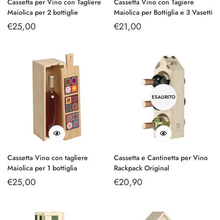
Cassetta per Vino con Tagliere
Cassetta Vino con Tagiere
Maiolica per 2 bottiglie
Maiolica per Bottiglia e 3 Vasetti
Prezzo
€25,00
Prezzo
€21,00
regolare
regolare
ESAURITO
Cassetta Vino con tagliere
Cassetta e Cantinetta per Vino
Maiolica per 1 bottiglia
Rackpack Original
Prezzo
€25,00
Prezzo
€20,90
regolare
regolare