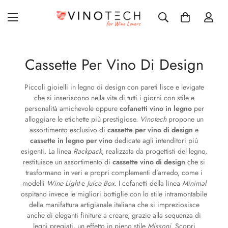
Cassette Per Vino Di Design
Piccoli gioielli in legno di design con pareti lisce e levigate
che si inseriscono nella vita di tutti i giorni con stile e
personalità amichevole oppure
cofanetti vino in legno
per
alloggiare le etichette più prestigiose.
Vinotech
propone un
assortimento esclusivo di
cassette per vino di design
e
cassette in legno per vino
dedicate agli intenditori più
esigenti. La linea
Rackpack
, realizzata da progettisti del legno,
restituisce un assortimento di
cassette vino di design
che si
trasformano in veri e propri complementi d’arredo, come i
modelli
Wine Light
e
Juice Box
. I cofanetti della linea
Minimal
ospitano invece le migliori bottiglie con lo stile intramontabile
della manifattura artigianale italiana che si impreziosisce
anche di eleganti finiture a creare, grazie alla sequenza di
legni pregiati, un effetto in pieno stile
Missoni
. Scopri