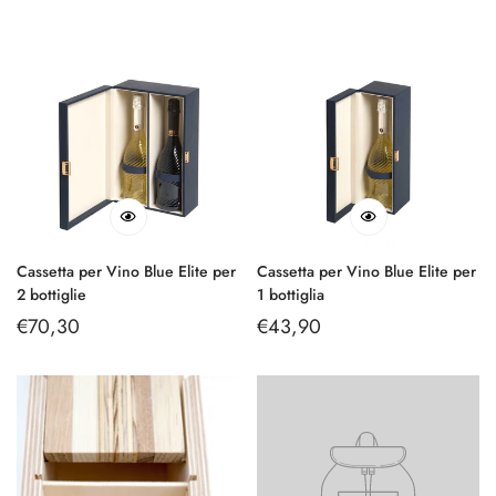
regolare
regolare
Cassetta per Vino Blue Elite per
Cassetta per Vino Blue Elite per
2 bottiglie
1 bottiglia
Prezzo
€70,30
Prezzo
€43,90
regolare
regolare