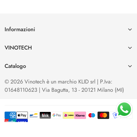
Informazioni
Contatti
VINOTECH
Spedizioni e Pagamenti
Azienda
Cerca
Catalogo
Vinotech B2B
Home
TO OPEN
Blog
© 2026 Vinotech è un marchio KLID srl | P.Iva:
Termini e condizioni di Vendita
TO SERVE & STORE
01648110623 | Via Bagutta, 13 - 20121 Milano (MI)
Privacy Policy
TO SHOW & EXHIBIT
Cookie Policy
KITS & SETS
Your Privacy Choices
TO COOL
TO ENJOY & TASTE