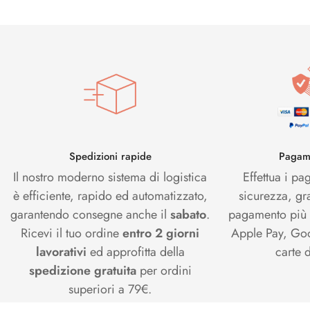
Spedizioni rapide
Pagame
Il nostro moderno sistema di logistica
Effettua i pa
è efficiente, rapido ed automatizzato,
sicurezza, gr
garantendo consegne anche il
sabato
.
pagamento più s
Ricevi il tuo ordine
entro 2 giorni
Apple Pay, Goo
lavorativi
ed approfitta della
carte d
spedizione gratuita
per ordini
superiori a 79€.