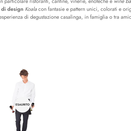
n particolare ristoranti, cantine, vinerie, enoteche e
wine ba
e & Cavatappi a lame
o & Espositori
Secchielli & Spumantiere
 di design
Koala
con fantasie e pattern unici, colorati e orig
e
Secchielli
’esperienza di degustazione casalinga, in famiglia o tra amic
&
Spumantiere
rse Termiche
Grembiuli
Grembiuli
ESAURITO