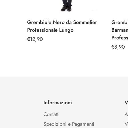
Ice Bag / Fasce Refrigeranti/ Glacette
Grembiule Nero da Sommelier
Grembi
Professionale Lungo
Barman
Ice
Profess
Prezzo
€12,90
Bag
regolare
Prezzo
€8,90
/
regolar
Fasce
Refrigeranti/
Glacette
Informazioni
V
Contatti
A
Spedizioni e Pagamenti
V