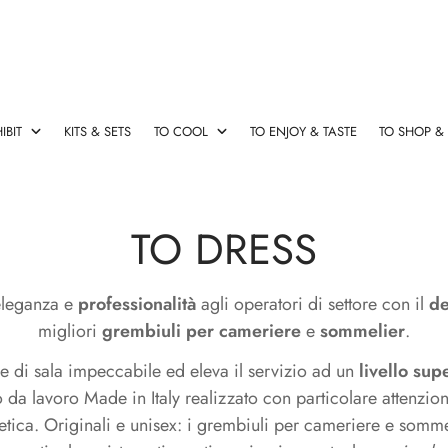
IBIT
KITS & SETS
TO COOL
TO ENJOY & TASTE
TO SHOP &
esign
rsatori Vino
 originali
le & Salva Gocce
Cavatappi Elettrico
Champagne Stopper & Vers
Cassette vino con accessori
Fasce refrigeranti
Decanter & Aeratori Rapidi
TO DRESS
Cavatappi
Champagne
Cassette
Fasce
Decanter
Elettrico
Stopper
vino
refrigeranti
&
&
con
Aeratori
eleganza e
professionalità
agli operatori di settore con il
de
Versatori
accessori
Rapidi
migliori
grembiuli per cameriere
e
sommelier
.
le di sala impeccabile ed eleva il servizio ad un
livello sup
rse termiche
Ideas
 da lavoro Made in Italy realizzato con particolare attenzione
estetica. Originali e unisex: i grembiuli per cameriere e somme
Ideas