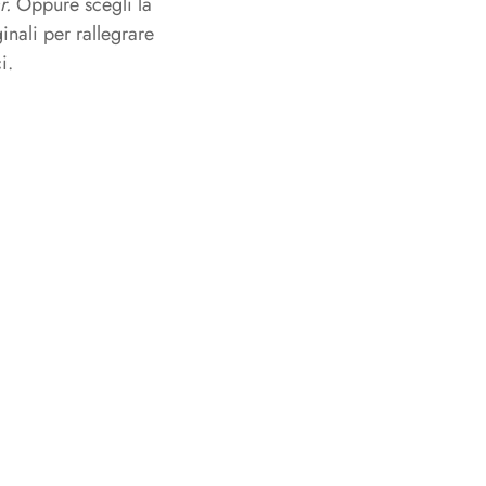
r.
Oppure scegli la
Degustazione
inali per rallegrare
Degustazione
i.
Kit
Kit