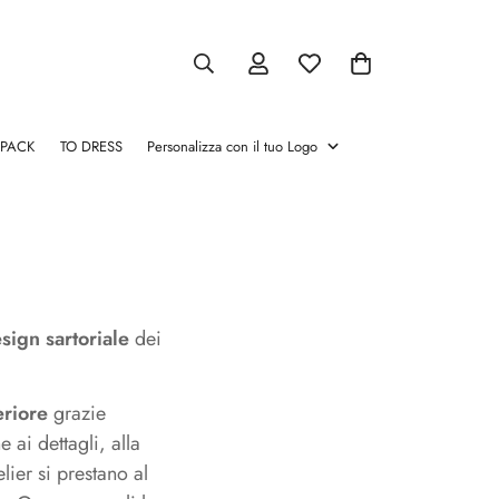
 PACK
TO DRESS
Personalizza con il tuo Logo
atori
Pinze chamapgne
Salva Vino
Cassette per vino
Glacette
Stopper e Versatori
Pinze
Salva
Cassette
Glacette
Stopper
chamapgne
Vino
per
e
vino
Versatori
sign
sartoriale
dei
eriore
grazie
 ai dettagli, alla
lier si prestano al