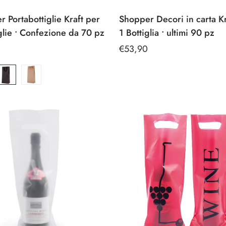
 Portabottiglie Kraft per
Shopper Decori in carta Kr
glie • Confezione da 70 pz
1 Bottiglia • ultimi 90 pz
Prezzo
€53,90
e
regolare