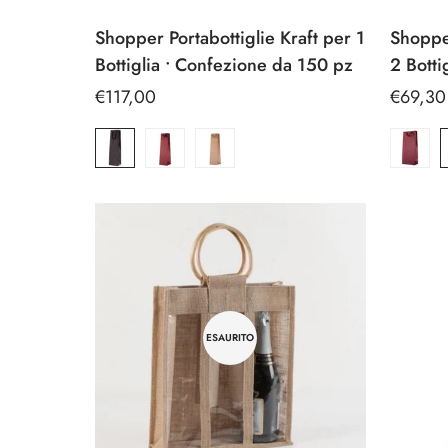
Shopper Portabottiglie Kraft per 1
Shopper
Ice Bag / Fasce Refrigeranti/ Glacette
Bottiglia • Confezione da 150 pz
2 Botti
Prezzo
€117,00
Prezzo
€69,30
Ice
regolare
regolar
Bag
/
Fasce
Refrigeranti/
Glacette
ESAURITO