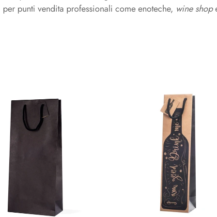
e & Cavatappi a lame
o & Espositori
Secchielli & Spumantiere
 per punti vendita professionali come enoteche,
wine shop
e
e
Secchielli
&
Spumantiere
rse Termiche
Grembiuli
Grembiuli