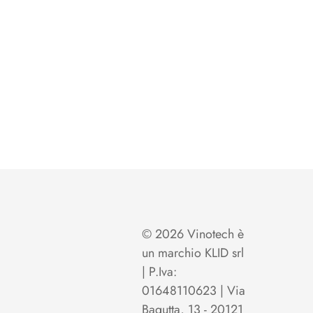
© 2026 Vinotech è
un marchio KLID srl
| P.Iva:
01648110623 | Via
Bagutta, 13 - 20121