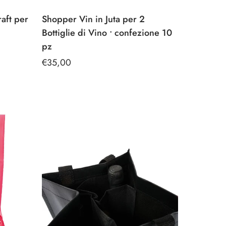
aft per
Shopper Vin in Juta per 2
Bottiglie di Vino • confezione 10
pz
Prezzo
€35,00
regolare