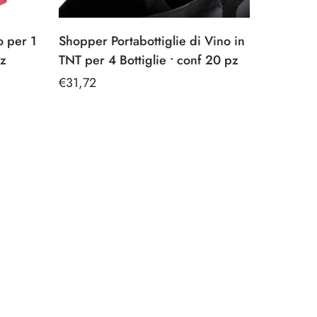
o per 1
Shopper Portabottiglie di Vino in
pz
TNT per 4 Bottiglie • conf 20 pz
Prezzo
€31,72
regolare