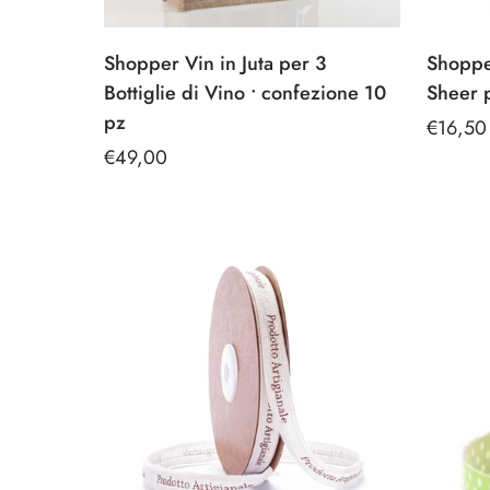
Shopper Vin in Juta per 3
Shopper
Bottiglie di Vino • confezione 10
Sheer p
pz
Prezzo
€16,50
Prezzo
€49,00
regolar
regolare