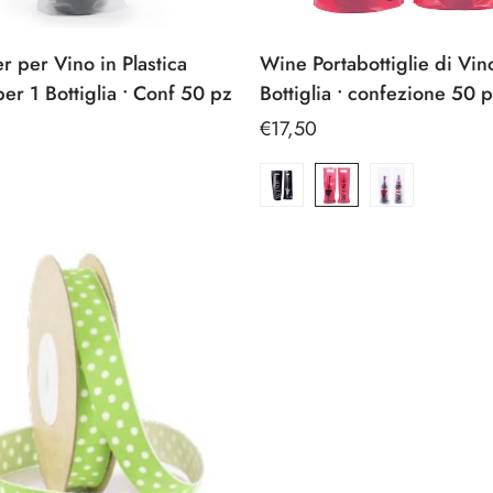
 per Vino in Plastica
Wine Portabottiglie di Vin
er 1 Bottiglia • Conf 50 pz
Bottiglia • confezione 50 
Prezzo
€17,50
e
regolare