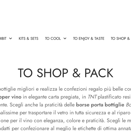
IBIT
KITS & SETS
TO COOL
TO ENJOY & TASTE
TO SHOP &
esign
rsatori Vino
 originali
le & Salva Gocce
Cavatappi Elettrico
Champagne Stopper & Vers
Cassette vino con accessori
Fasce refrigeranti
Decanter & Aeratori Rapidi
TO SHOP & PACK
Cavatappi
Champagne
Cassette
Fasce
Decanter
Elettrico
Stopper
vino
refrigeranti
&
&
con
Aeratori
bottiglie migliori e realizza le confezioni regalo più belle co
Versatori
accessori
Rapidi
pper vino
in elegante carta pregiata, in
TNT
plastificato resi
nte. Scegli anche la praticità delle
borse porta bottiglie
Bo
alissime per trasportare il vetro in tutta sicurezza e al riparo
rse termiche
Ideas
ione per il vino con eleganza, colore e praticità. Scegli le m
datti per confezionare al meglio le etichette di ottima annat
Ideas