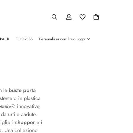
 PACK
TO DRESS
Personalizza con il tuo Logo
atori
Pinze chamapgne
Salva Vino
Cassette per vino
Glacette
Stopper e Versatori
Pinze
Salva
Cassette
Glacette
Stopper
chamapgne
Vino
per
e
vino
Versatori
n le
buste
porta
stente o in plastica
ttelo®
: innovative,
 da urti e cadute.
igliori
shopper
e i
a. Una collezione