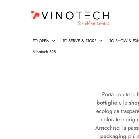
TO OPEN
TO SERVE & STORE
TO SHOW & EXH
Vinotech B2B
Cavatappi Professionali
Aeratori Vino & Decanter rapidi
Espositori & Cantinette
Secchielli portaghiaccio
Cavatappi
Cavatappi D
Stopper & Ve
Cassette vino
Spumantiere
Taglia capsu
Cavatappi
Aeratori
Espositori
Secchielli
Cavatappi
Cavatappi
Stopper
Cassette
Spumantiere
Taglia
Professionali
Vino
&
portaghiaccio
Design
&
vino
capsule
&
Cantinette
Versatori
originali
&
Porta con te le 
Decanter
Vino
Salva
bottiglie
e le
sho
rapidi
Gocce
ecologica traspare
colorate e origin
Salva gocce
Ice Bag
Termometri
Trolley e Bo
Arricchisci la pass
packaging
più a
Salva
Ice
Termometri
Trolley