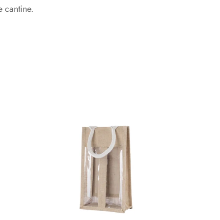
Degustazione
 cantine.
Degustazione
Kit
Kit