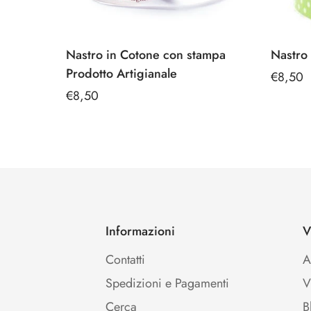
Nastro in Cotone con stampa
Nastro 
Prodotto Artigianale
Prezzo
€8,50
Prezzo
€8,50
regolar
regolare
Informazioni
V
Contatti
A
Spedizioni e Pagamenti
V
Cerca
B