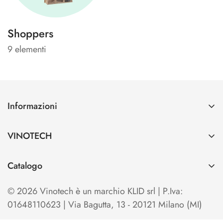
Shoppers
9 elementi
Informazioni
Contatti
VINOTECH
Spedizioni e Pagamenti
Azienda
Cerca
Catalogo
Vinotech B2B
Home
TO OPEN
Blog
© 2026 Vinotech è un marchio KLID srl | P.Iva:
Termini e condizioni di Vendita
TO SERVE & STORE
01648110623 | Via Bagutta, 13 - 20121 Milano (MI)
Privacy Policy
TO SHOW & EXHIBIT