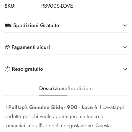
SKU:
RB900S-LOVE
⛟ Spedizioni Gratuite
Su tutti gli ordini superiori a 79€ (Condizioni riservate
💳 Pagamenti sicuri
per Aziende)
Effettua i pagamenti in totale sicurezza, grazie ai
Spedizioni scontate a 3,90€ per ordini superiori a 39€
📦 Reso gratuito
metodi di pagamento più sicuri sul mercato
Veloce, comodo ed ecologico: ritira il tuo pacco
Riconsegna i tuoi prodotti e ti rimborsiamo l'intero
Descrizione
Spedizioni
anche nei 5000+ punti InPost
importo.
Il
Pulltap's Genuine Slider 900 - Love
è il cavatappi
perfetto per chi vuole aggiungere un tocco di
romanticismo all’arte della degustazione. Questa