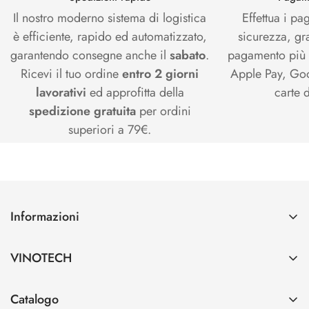
Il nostro moderno sistema di logistica
Effettua i pa
è efficiente, rapido ed automatizzato,
sicurezza, gr
garantendo consegne anche il
sabato
.
pagamento più s
Ricevi il tuo ordine
entro 2 giorni
Apple Pay, Goo
lavorativi
ed approfitta della
carte d
spedizione gratuita
per ordini
superiori a 79€.
Informazioni
Contatti
VINOTECH
Spedizioni e Pagamenti
Azienda
Cerca
Catalogo
Vinotech B2B