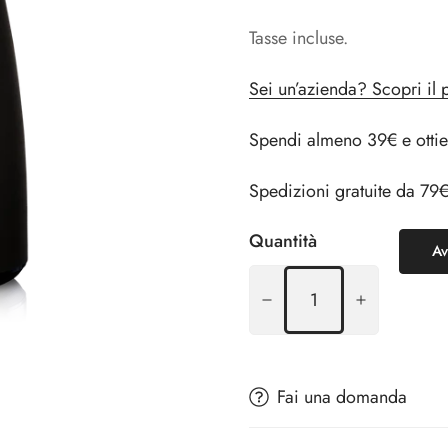
regolare
e & Cavatappi a lame
o & Espositori
Secchielli & Spumantiere
Tasse incluse.
e
Secchielli
&
Sei un’azienda? Scopri il 
Spumantiere
Spendi almeno 39€ e ottie
Spedizioni gratuite da 79
Quantità
Av
rse Termiche
Grembiuli
Grembiuli
Fai una domanda