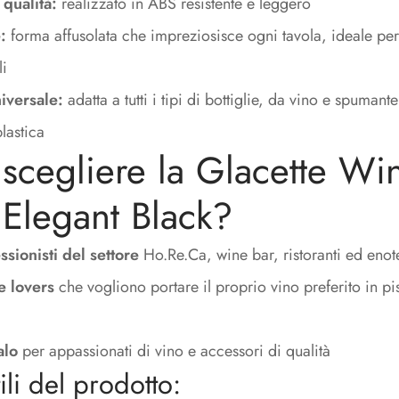
 qualità:
realizzato in ABS resistente e leggero
:
forma affusolata che impreziosisce ogni tavola, ideale pe
li
iversale:
adatta a tutti i tipi di bottiglie, da vino e spuman
plastica
scegliere la Glacette Wi
Elegant Black?
ssionisti del settore
Ho.Re.Ca, wine bar, ristoranti ed eno
e lovers
che vogliono portare il proprio vino preferito in pi
alo
per appassionati di vino e accessori di qualità
tili del prodotto: