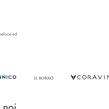
 veloce ed
 noi