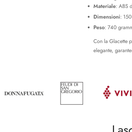
Materiale
: ABS d
Dimensioni
: 15
Peso
: 740 gram
Con la Glacette p
elegante, garante
Las