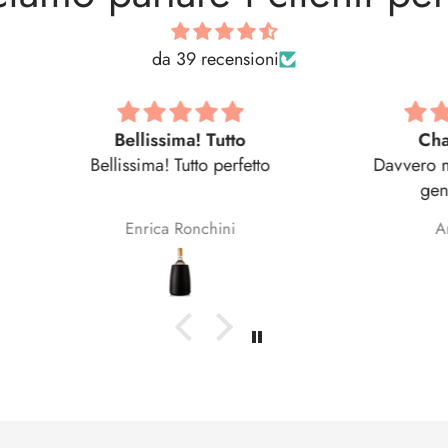
da 39 recensioni
o
Champagne
etto
Davvero molto puntuali e
gentilissimi!
Hanno compreso le nostre
Anonimo
esigenze e ci hanno proposto
soluzioni competitive