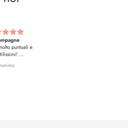
Tutto ok
Consigliatissimo!
Tutto perfetto
Disponibili e cordiali. Han
capito e soddisfatto le nost
esigenze con dedizione 
Anonimo
Sandra
impegno. Qualità del Prodo
ottima. Consigliatissimo!