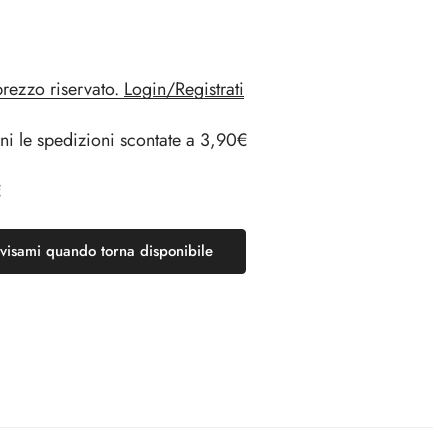
Degustazione
Degustazione
prezzo riservato.
Login/Registrati
ni le spedizioni scontate a 3,90€
€
visami quando torna disponibile
Kit
Kit