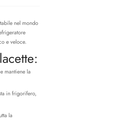
ntabile nel mondo
efrigeratore
co e veloce.
lacette:
 e mantiene la
a in frigorifero,
tta la