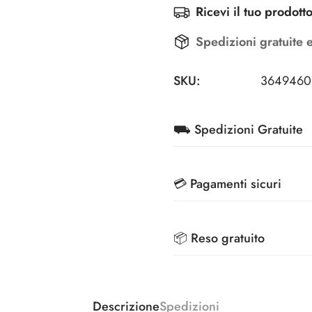
Ricevi il tuo prodotto
Spedizioni gratuite 
SKU:
3649460
⛟ Spedizioni Gratuite
Su tutti gli ordini superio
💳 Pagamenti sicuri
Spedizioni scontate a 3,9
Effettua i pagamenti in tot
📦 Reso gratuito
mercato
Veloce, comodo ed ecologi
Riconsegna i tuoi prodotti 
Descrizione
Spedizioni