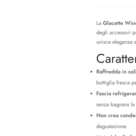
La
Glacette Win
degli accessori p
unisce eleganza e
Caratte
Raffredda in sol
bottiglia fresca p
Fascia refrigera
senza bagnare la 
Non crea conde
degustazione