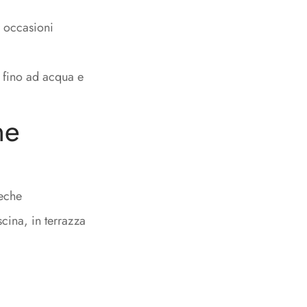
r occasioni
te fino ad acqua e
ne
teche
scina, in terrazza