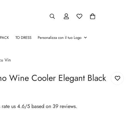
 PACK
TO DRESS
Personalizza con il tuo Logo
atori
Pinze chamapgne
Salva Vino
Cassette per vino
Glacette
Stopper e Versatori
cu Vin
Pinze
Salva
Cassette
Glacette
Stopper
no Wine Cooler Elegant Black
chamapgne
Vino
per
e
vino
Versatori
 rate us 4.6/5 based on 39 reviews.