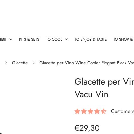
IBIT
KITS & SETS
TO COOL
TO ENJOY & TASTE
TO SHOP &
esign
rsatori Vino
 originali
le & Salva Gocce
Cavatappi Elettrico
Champagne Stopper & Vers
Cassette vino con accessori
Fasce refrigeranti
Decanter & Aeratori Rapidi
e
Glacette
Glacette per Vino Wine Cooler Elegant Black Va
Cavatappi
Champagne
Cassette
Fasce
Decanter
Glacette per Vi
Elettrico
Stopper
vino
refrigeranti
&
&
con
Aeratori
Vacu Vin
Versatori
accessori
Rapidi
Customers
rse termiche
Ideas
€29,30
Prezzo
Ideas