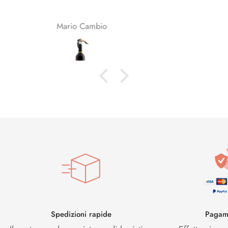
Enrica Ronchini
Spedizioni rapide
Pagame