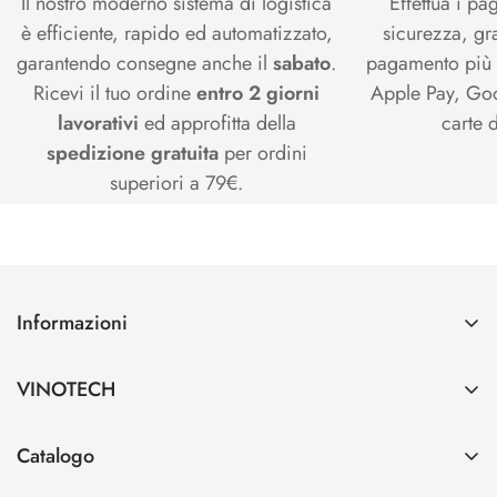
Il nostro moderno sistema di logistica
Effettua i pa
è efficiente, rapido ed automatizzato,
sicurezza, gr
garantendo consegne anche il
sabato
.
pagamento più s
Ricevi il tuo ordine
entro 2 giorni
Apple Pay, Goo
lavorativi
ed approfitta della
carte d
spedizione gratuita
per ordini
superiori a 79€.
Informazioni
Contatti
VINOTECH
Spedizioni e Pagamenti
Azienda
Cerca
Catalogo
Vinotech B2B
Home