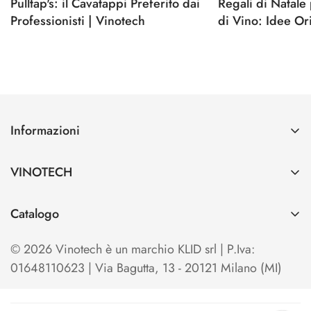
Pulltap's: il Cavatappi Preferito dai
Regali di Natale
Professionisti | Vinotech
di Vino: Idee Ori
Informazioni
Contatti
VINOTECH
Spedizioni e Pagamenti
Azienda
Cerca
Catalogo
Vinotech B2B
Home
TO OPEN
Blog
© 2026 Vinotech è un marchio KLID srl | P.Iva:
Termini e condizioni di Vendita
TO SERVE & STORE
01648110623 | Via Bagutta, 13 - 20121 Milano (MI)
Privacy Policy
TO SHOW & EXHIBIT
Cookie Policy