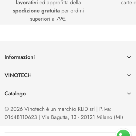
lavorativi
ed approfitta della
carte d
spedizione gratuita
per ordini
superiori a 79€.
Informazioni
Contatti
VINOTECH
Spedizioni e Pagamenti
Azienda
Cerca
Catalogo
Vinotech B2B
Home
TO OPEN
Blog
© 2026 Vinotech è un marchio KLID srl | P.Iva:
Termini e condizioni di Vendita
TO SERVE & STORE
01648110623 | Via Bagutta, 13 - 20121 Milano (MI)
Privacy Policy
TO SHOW & EXHIBIT
Cookie Policy