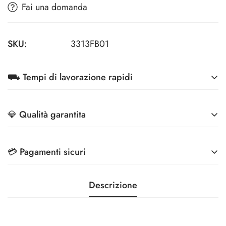
Fai una domanda
SKU:
3313FB01
⛟ Tempi di lavorazione rapidi
A partire da 7 giorni lavorativi
💎 Qualità garantita
Migliori tecnologie di stampa e Controllo Qualità
💳 Pagamenti sicuri
Effettua i pagamenti in totale sicurezza, grazie ai
Descrizione
metodi di pagamento più sicuri sul mercato