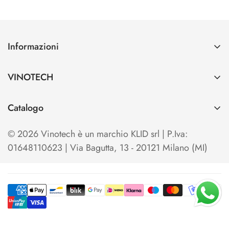
Informazioni
Contatti
VINOTECH
Spedizioni e Pagamenti
Azienda
Cerca
Catalogo
Vinotech B2B
Home
TO OPEN
Blog
© 2026 Vinotech è un marchio KLID srl | P.Iva:
Termini e condizioni di Vendita
TO SERVE & STORE
01648110623 | Via Bagutta, 13 - 20121 Milano (MI)
Privacy Policy
TO SHOW & EXHIBIT
Cookie Policy
KITS & SETS
Your Privacy Choices
TO COOL
TO ENJOY & TASTE