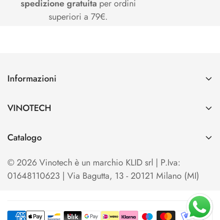
spedizione gratuita
per ordini
superiori a 79€.
Informazioni
Contatti
VINOTECH
Spedizioni e Pagamenti
Azienda
Cerca
Catalogo
Vinotech B2B
Home
TO OPEN
Blog
© 2026 Vinotech è un marchio KLID srl | P.Iva:
Termini e condizioni di Vendita
TO SERVE & STORE
01648110623 | Via Bagutta, 13 - 20121 Milano (MI)
Privacy Policy
TO SHOW & EXHIBIT
Cookie Policy
KITS & SETS
Your Privacy Choices