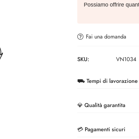
e & Cavatappi a lame
o & Espositori
Secchielli & Spumantiere
Possiamo offrire quant
e
Secchielli
&
Spumantiere
Fai una domanda
SKU:
VN1034
rse Termiche
Grembiuli
⛟ Tempi di lavorazione 
Grembiuli
A partire da 7 giorni lavora
💎 Qualità garantita
Migliori tecnologie di sta
💳 Pagamenti sicuri