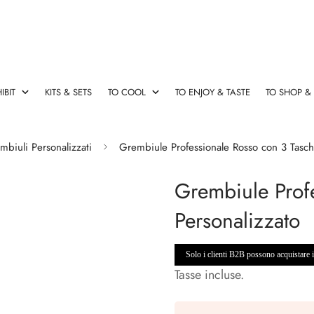
IBIT
KITS & SETS
TO COOL
TO ENJOY & TASTE
TO SHOP &
esign
rsatori Vino
 originali
le & Salva Gocce
Cavatappi Elettrico
Champagne Stopper & Vers
Cassette vino con accessori
Fasce refrigeranti
Decanter & Aeratori Rapidi
mbiuli Personalizzati
Grembiule Professionale Rosso con 3 Tasch
Cavatappi
Champagne
Cassette
Fasce
Decanter
Grembiule Prof
Elettrico
Stopper
vino
refrigeranti
&
&
con
Aeratori
Personalizzato
Versatori
accessori
Rapidi
Solo i clienti B2B possono acquistare i p
rse termiche
Ideas
Tasse incluse.
Ideas