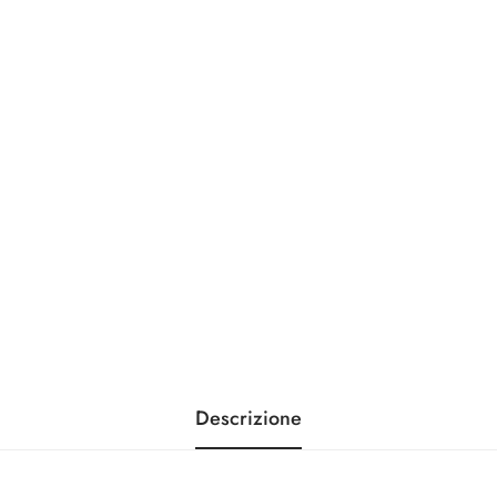
Effettua i pagamenti in tot
mercato
Descrizione