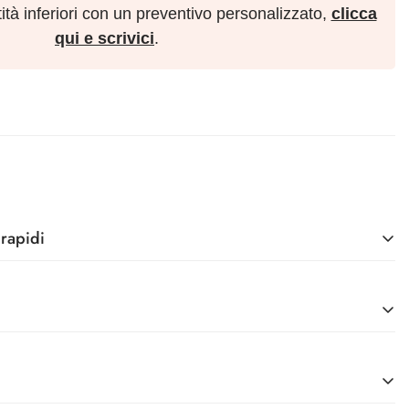
Degustazione
ità inferiori con un preventivo personalizzato,
clicca
qui e scrivici
.
Degustazione
Kit
rapidi
Kit
tivi
mpa e Controllo Qualità