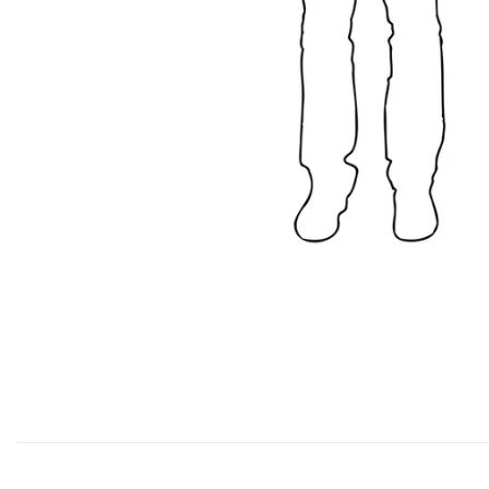
Ice Bag / Fasce Refrigeranti/ Glacette
Ice
Bag
/
Fasce
Refrigeranti/
Glacette