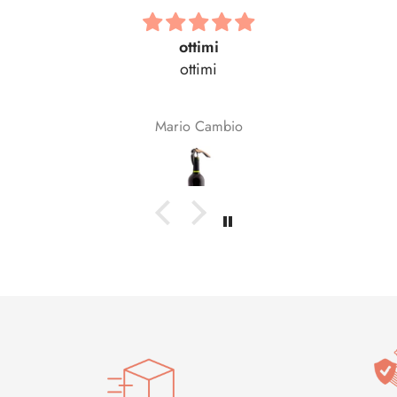
ottimi
Belliss
ottimi
Bellissima!
ario Cambio
Enrica