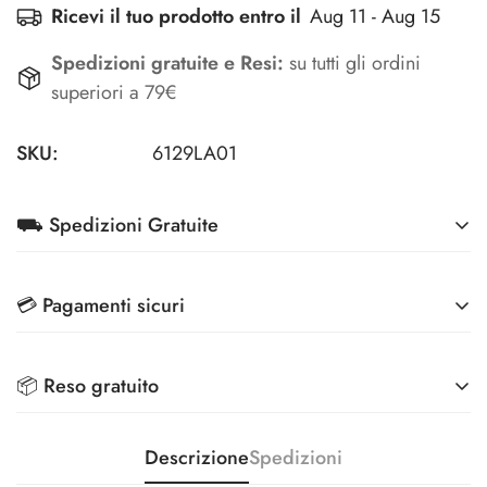
Ricevi il tuo prodotto entro il
Aug 11 - Aug 15
Spedizioni gratuite e Resi:
su tutti gli ordini
superiori a 79€
SKU:
6129LA01
⛟ Spedizioni Gratuite
Su tutti gli ordini superiori a 79€ (Condizioni riservate
💳 Pagamenti sicuri
per Aziende)
Effettua i pagamenti in totale sicurezza, grazie ai
Spedizioni scontate a 3,90€ per ordini superiori a 39€
📦 Reso gratuito
metodi di pagamento più sicuri sul mercato
Veloce, comodo ed ecologico: ritira il tuo pacco
Riconsegna i tuoi prodotti e ti rimborsiamo l'intero
Descrizione
Spedizioni
anche nei 5000+ punti InPost
importo.