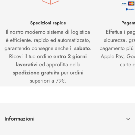
Spedizioni rapide
Pagame
Il nostro moderno sistema di logistica
Effettua i pa
è efficiente, rapido ed automatizzato,
sicurezza, gr
garantendo consegne anche il
sabato
.
pagamento più s
Ricevi il tuo ordine
entro 2 giorni
Apple Pay, Goo
lavorativi
ed approfitta della
carte d
spedizione gratuita
per ordini
superiori a 79€.
Informazioni
Contatti