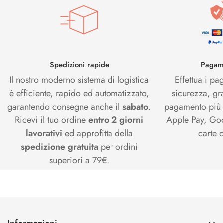
Spedizioni rapide
Pagame
Il nostro moderno sistema di logistica
Effettua i pa
è efficiente, rapido ed automatizzato,
sicurezza, gr
garantendo consegne anche il
sabato
.
pagamento più s
Ricevi il tuo ordine
entro 2 giorni
Apple Pay, Goo
lavorativi
ed approfitta della
carte d
spedizione gratuita
per ordini
superiori a 79€.