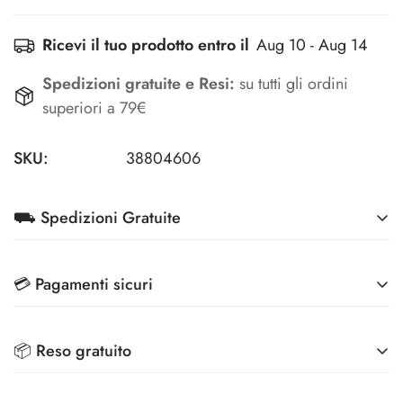
Ricevi il tuo prodotto entro il
Aug 10 - Aug 14
Spedizioni gratuite e Resi:
su tutti gli ordini
superiori a 79€
SKU:
38804606
⛟ Spedizioni Gratuite
Su tutti gli ordini superiori a 79€ (Condizioni riservate
💳 Pagamenti sicuri
per Aziende)
Effettua i pagamenti in totale sicurezza, grazie ai
Spedizioni scontate a 3,90€ per ordini superiori a 39€
📦 Reso gratuito
metodi di pagamento più sicuri sul mercato
Veloce, comodo ed ecologico: ritira il tuo pacco
Riconsegna i tuoi prodotti e ti rimborsiamo l'intero