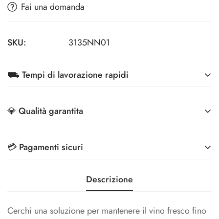
Fai una domanda
SKU:
3135NN01
⛟ Tempi di lavorazione rapidi
A partire da 7 giorni lavorativi
💎 Qualità garantita
Migliori tecnologie di stampa e Controllo Qualità
💳 Pagamenti sicuri
Effettua i pagamenti in totale sicurezza, grazie ai
Descrizione
metodi di pagamento più sicuri sul mercato
Cerchi una soluzione per mantenere il vino fresco fino