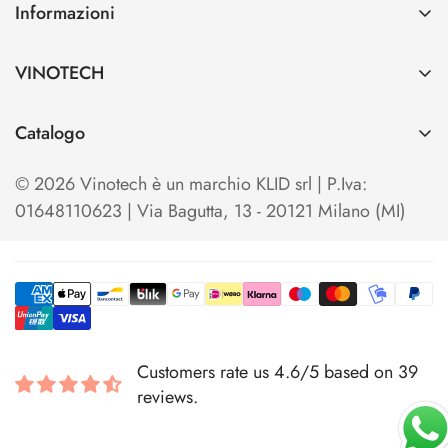
Informazioni
Contatti
VINOTECH
Spedizioni e Pagamenti
Azienda
Cerca
Catalogo
Vinotech B2B
Home
TO OPEN
Blog
© 2026 Vinotech è un marchio KLID srl | P.Iva:
Termini e condizioni di Vendita
TO SERVE & STORE
01648110623 | Via Bagutta, 13 - 20121 Milano (MI)
Privacy Policy
TO SHOW & EXHIBIT
Cookie Policy
KITS & SETS
Your Privacy Choices
TO COOL
TO ENJOY & TASTE
Customers rate us 4.6/5 based on 39
TO SHOP & PACK
reviews.
TO DRESS
✎ Personalizza con il tuo logo