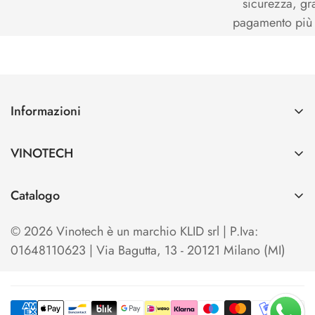
sicurezza, gr
pagamento più s
Informazioni
Contatti
VINOTECH
Spedizioni e Pagamenti
Azienda
Cerca
Catalogo
Vinotech B2B
Home
TO OPEN
Blog
© 2026 Vinotech è un marchio KLID srl | P.Iva:
Termini e condizioni di Vendita
TO SERVE & STORE
01648110623 | Via Bagutta, 13 - 20121 Milano (MI)
Privacy Policy
TO SHOW & EXHIBIT
Cookie Policy
KITS & SETS
Your Privacy Choices