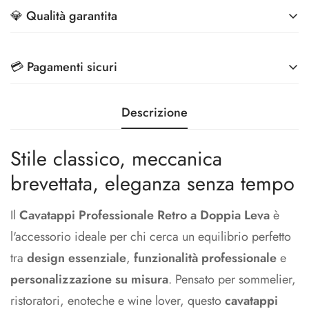
A partire da 7 giorni lavorativi
💎 Qualità garantita
Migliori tecnologie di stampa e Controllo Qualità
💳 Pagamenti sicuri
Effettua i pagamenti in totale sicurezza, grazie ai
Descrizione
metodi di pagamento più sicuri sul mercato
Stile classico, meccanica
brevettata, eleganza senza tempo
Il
Cavatappi Professionale Retro a Doppia Leva
è
l'accessorio ideale per chi cerca un equilibrio perfetto
tra
design essenziale
,
funzionalità professionale
e
personalizzazione su misura
. Pensato per sommelier,
ristoratori, enoteche e wine lover, questo
cavatappi