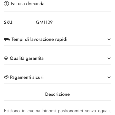
Fai una domanda
SKU:
GM1129
⛟ Tempi di lavorazione rapidi
A partire da 7 giorni lavorativi
💎 Qualità garantita
Migliori tecnologie di stampa e Controllo Qualità
💳 Pagamenti sicuri
Effettua i pagamenti in totale sicurezza, grazie ai
Descrizione
metodi di pagamento più sicuri sul mercato
Esistono in cucina binomi gastronomici senza eguali.