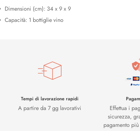
Dimensioni (cm): 34 x 9 x 9
Capacità: 1 bottiglie vino
Tempi di lavorazione rapidi
Pagame
A partire da 7 gg lavorativi
Effettua i pa
sicurezza, gr
pagamento più s