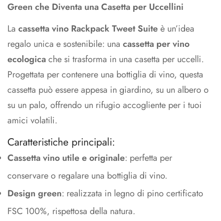
Green che Diventa una Casetta per Uccellini
La
cassetta vino Rackpack Tweet Suite
è un’idea
regalo unica e sostenibile: una
cassetta per vino
ecologica
che si trasforma in una casetta per uccelli.
Progettata per contenere una bottiglia di vino, questa
cassetta può essere appesa in giardino, su un albero o
su un palo, offrendo un rifugio accogliente per i tuoi
amici volatili.
Caratteristiche principali:
Cassetta vino utile e originale
: perfetta per
conservare o regalare una bottiglia di vino.
Design green
: realizzata in legno di pino certificato
FSC 100%, rispettosa della natura.