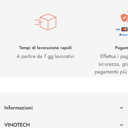
Tempi di lavorazione rapidi
Pagame
A partire da 7 gg lavorativi
Effettua i pa
sicurezza, gr
pagamento più s
Informazioni
Contatti
VINOTECH