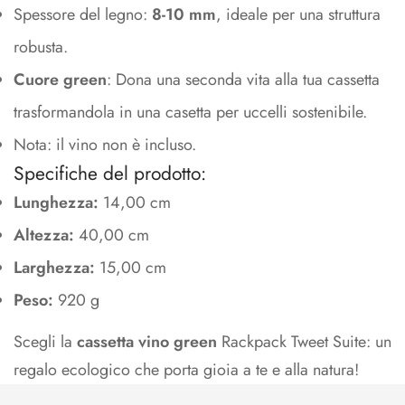
Spessore del legno:
8-10 mm
, ideale per una struttura
robusta.
Cuore green
: Dona una seconda vita alla tua cassetta
trasformandola in una casetta per uccelli sostenibile.
Nota: il vino non è incluso.
Specifiche del prodotto:
Lunghezza:
14,00 cm
Altezza:
40,00 cm
Larghezza:
15,00 cm
Peso:
920 g
Scegli la
cassetta vino green
Rackpack Tweet Suite: un
regalo ecologico che porta gioia a te e alla natura!