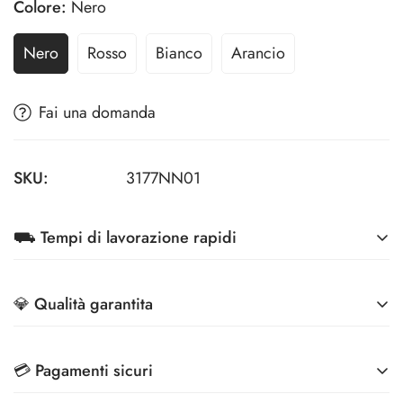
Colore:
Nero
Nero
Rosso
Bianco
Arancio
Fai una domanda
SKU:
3177NN01
⛟ Tempi di lavorazione rapidi
A partire da 7 giorni lavorativi
💎 Qualità garantita
Migliori tecnologie di stampa e Controllo Qualità
💳 Pagamenti sicuri