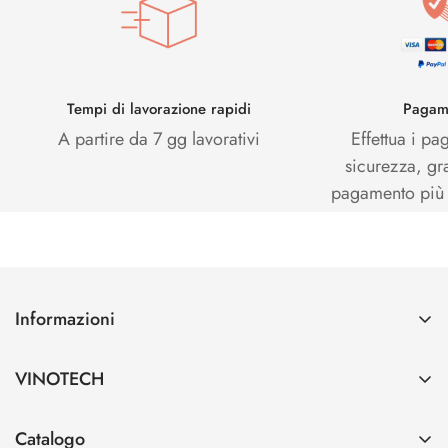
Tempi di lavorazione rapidi
Pagame
A partire da 7 gg lavorativi
Effettua i pa
sicurezza, gr
pagamento più s
Informazioni
Contatti
VINOTECH
Spedizioni e Pagamenti
Azienda
Cerca
Catalogo