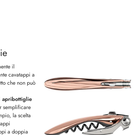
lie
ente il
ante cavatappi a
etto che non può
i
apribottiglie
r semplificare
pio, la scelta
tappi
ppi a doppia