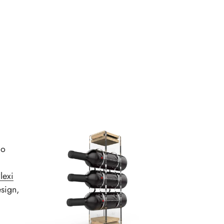
mo
lexi
esign,