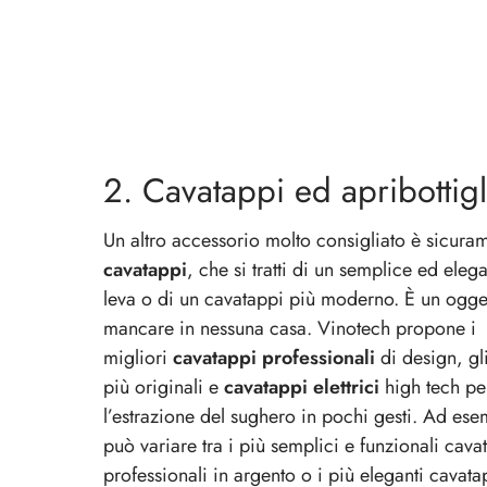
2. Cavatappi ed apribottig
Un altro accessorio molto consigliato è sicuram
cavatappi
, che si tratti di un semplice ed eleg
leva o di un cavatappi più moderno. È un ogg
mancare in nessuna casa.
Vinotech propone i
migliori
cavatappi
professionali
di design, gl
più originali e
cavatappi elettrici
high tech pe
l’estrazione del sughero in pochi gesti. Ad esem
può variare tra i più semplici e funzionali
cava
professionali in argento
o i più
eleganti cavata