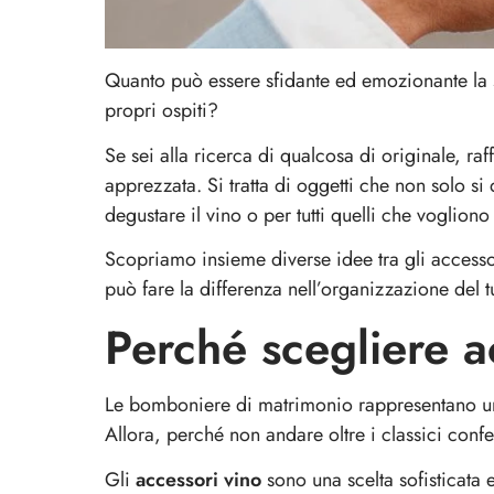
Ice Bag / Fasce Refrigeranti/ Glacette
Quanto può essere sfidante ed emozionante la 
propri ospiti?
Ice
Bag
Se sei alla ricerca di qualcosa di originale, raf
/
apprezzata. Si tratta di oggetti che non solo s
Fasce
degustare il vino o per tutti quelli che voglion
Refrigeranti/
Scopriamo insieme diverse idee tra gli access
Glacette
può fare la differenza nell’organizzazione del 
Perché scegliere 
Le bomboniere di matrimonio rappresentano un m
Allora, perché non andare oltre i classici conf
Gli
accessori vino
sono una scelta sofisticata