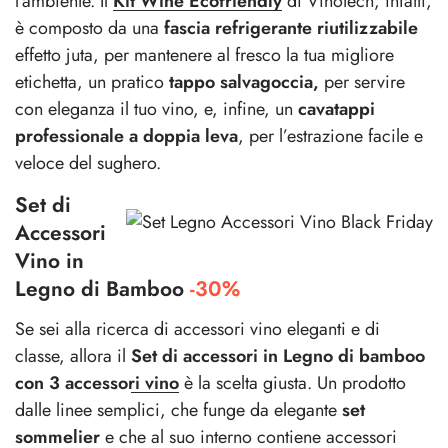
l’ambiente. Il
Kit Wine Ecofriendly
di Vinotech, infatti,
è composto da una
fascia refrigerante riutilizzabile
effetto juta, per mantenere al fresco la tua migliore
etichetta, un pratico
tappo salvagoccia,
per servire
con eleganza il tuo vino, e, infine, un
cavatappi
professionale a doppia leva
, per l’estrazione facile e
veloce del sughero.
Set di
Accessori
Vino in
Legno di Bamboo
-30%
Se sei alla ricerca di accessori vino eleganti e di
classe, allora il
Set di accessori in Legno di bamboo
con 3 accessori vino
è la scelta giusta. Un prodotto
dalle linee semplici, che funge da elegante
set
sommelier
e che al suo interno contiene accessori